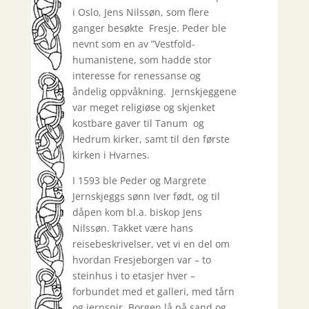
i Oslo, Jens Nilssøn, som flere
ganger besøkte Fresje. Peder ble
nevnt som en av ”Vestfold-
humanistene, som hadde stor
interesse for renessanse og
åndelig oppvåkning. Jernskjeggene
var meget religiøse og skjenket
kostbare gaver til Tanum og
Hedrum kirker, samt til den første
kirken i Hvarnes.
I 1593 ble Peder og Margrete
Jernskjeggs sønn Iver født, og til
dåpen kom bl.a. biskop Jens
Nilssøn. Takket være hans
reisebeskrivelser, vet vi en del om
hvordan Fresjeborgen var – to
steinhus i to etasjer hver –
forbundet med et galleri, med tårn
og jernspir. Borgen lå på sand og