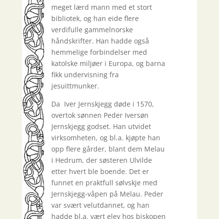
meget lærd mann med et stort
bibliotek, og han eide flere
verdifulle gammelnorske
håndskrifter. Han hadde også
hemmelige forbindelser med
katolske miljøer i Europa, og barna
fikk undervisning fra
jesuittmunker.
Da Iver Jernskjegg døde i 1570,
overtok sønnen Peder Iversøn
Jernskjegg godset. Han utvidet
virksomheten, og bl.a. kjøpte han
opp flere gårder, blant dem Melau
i Hedrum, der søsteren Ulvilde
etter hvert ble boende. Det er
funnet en praktfull sølvskje med
Jernskjegg-våpen på Melau. Peder
var svært velutdannet, og han
hadde bl.a. vært elev hos biskopen