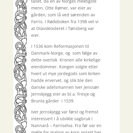
tallet, da en av Norges mektigste
menn, Otte Rømer, var eier av
gården, som lå ved sørenden av
Farris. I Rødeboken fra 1398 vet vi
at Olavsklosteret i Tønsberg var
eier.
I 1536 kom Reformasjonen til
Danmark-Norge, og som følge av
dette overtok Kronen alle kirkelige
eiendommer. Kongen solgte etter
hvert ut mye jordegods som kirken
hadde ervervet, og slik ble den
danske adelsmannen Iver Jenssøn
Jernskjegg eier av bl.a. Fresje og
Brunla gårder i 1539.
Iver Jernskjegg var først og fremst
interessert i å utvikle sagbruk i
Nannarå – Farriselva. Fra før var en
mølle for maling av korn anlagt her